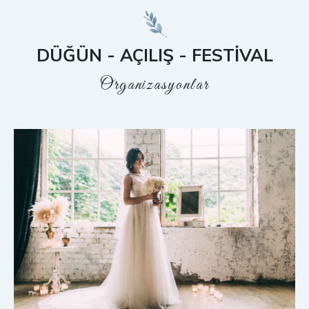
DOĞUM
GÜNÜ
DÜĞÜN - AÇILIŞ - FESTIVAL
KINA
Organizasyonlar
ORGANIZASYONU
EVLILIK
TEKLIFI
SÖZ
VE
NIŞAN
ORGANISAZYONU
GALERI
REFERANSLAR