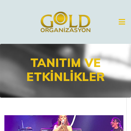
ANASAYFA
KURUMSAL
ORGANIZASYON
TANITIM VE
AÇILIŞ
ETKINLIKLER
DÜĞÜN
FESTIVAL
TANITIM
VE
ETKINLIKLER