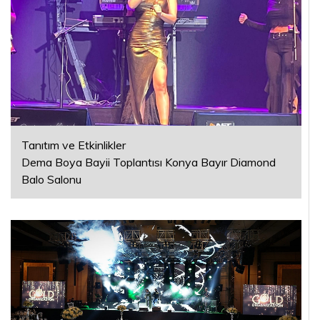
DOĞUM
GÜNÜ
KINA
ORGANIZASYONU
EVLILIK
Tanıtım ve Etkinlikler
TEKLIFI
Dema Boya Bayii Toplantısı Konya Bayır Diamond
Balo Salonu
SÖZ
VE
NIŞAN
ORGANISAZYONU
GALERI
REFERANSLAR